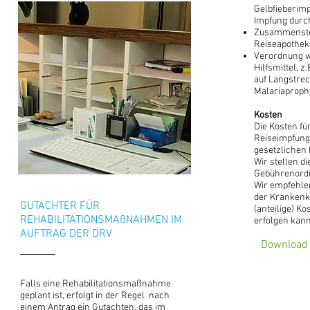
Gelbfieberimp
Impfung durc
Zusammenstel
Reiseapothek
Verordnung w
Hilfsmittel, 
auf Langstre
Malariaproph
Kosten
Die Kosten f
Reiseimpfung
gesetzlichen
Wir stellen d
Gebührenordn
Wir empfehlen
der Krankenk
GUTACHTER FÜR
(anteilige) 
REHABILITATIONSMAßNAHMEN IM
erfolgen kann
AUFTRAG DER DRV
Download 
Falls eine Rehabilitationsmaßnahme
geplant ist, erfolgt in der Regel nach
einem Antrag ein Gutachten, das im