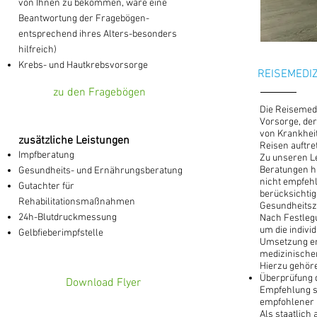
von Ihnen zu bekommen, wäre eine
Beantwortung der Fragebögen-
entsprechend ihres Alters-besonders
hilfreich)
Krebs- und Hautkrebsvorsorge
REISEMEDIZ
zu den Fragebögen
Die Reisemedi
Vorsorge, der
von Krankheit
zusätzliche Leistungen
Reisen auftre
Impfberatung
Zu unseren L
Beratungen h
Gesundheits- und Ernährungsberatung
nicht empfehl
Gutachter für
berücksichtig
Rehabilitationsmaßnahmen
Gesundheitsz
24h-Blutdruckmessung
Nach Festlegu
um die indivi
Gelbfieberimpfstelle
Umsetzung e
medizinisch
Hierzu gehör
Überprüfung 
Download Flyer
Empfehlung 
empfohlener 
Als staatlich