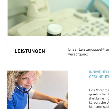
Unser Leistungsspektru
LEISTUNGEN
Versorgung:
INDIVIDUEL
GESUNDHEI
Eine Vorsorg
gesetzlichen 
drei Jahre mö
körperliche U
Urinuntersuc