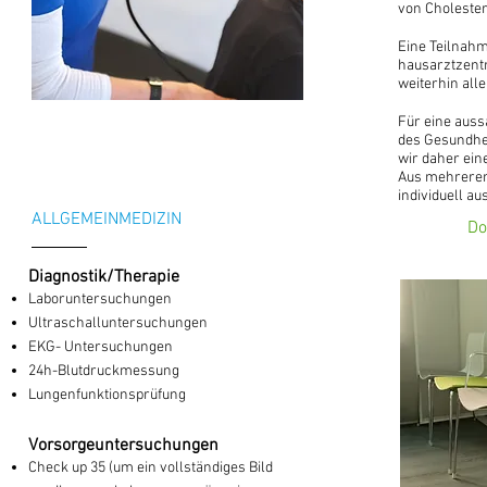
von Cholester
Eine Teilnahm
hausarztzentr
weiterhin all
Für eine auss
des Gesundhe
wir daher ei
Aus mehreren
individuell a
ALLGEMEINMEDIZIN
Do
Diagnostik/Therapie
Laboruntersuchungen
Ultraschalluntersuchungen
EKG- Untersuchungen
24h-Blutdruckmessung
Lungenfunktionsprüfung
Vorsorgeuntersuchungen
Check up 35 (um ein vollständiges Bild